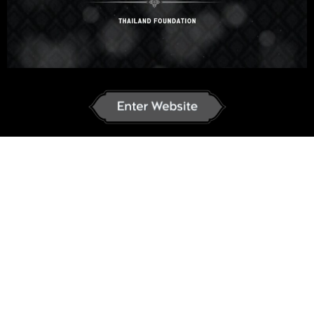
Add to wishlist
Share
ENROLL COURSE
Course details
ระยะเวลา:
Start Now
บทบรรยาย
67
แบบทดสอบ
11
รายละเอียด
เนื้อหาของคอร์สนี้
รีวิว