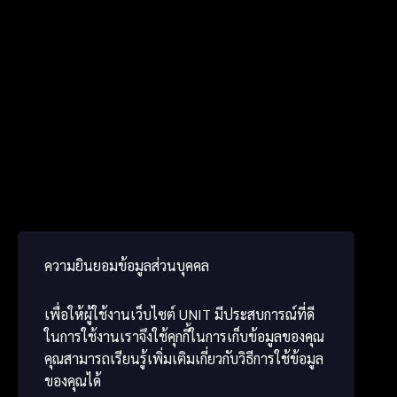
รีเซ็ตทั้งหมด
ความยินยอมข้อมูลส่วนบุคคล
คอร์สเรีย
เพื่อให้ผู้ใช้งานเว็บไซต์
UNIT
มีประสบการณ์ที่ดี
ในการใช้งานเราจึงใช้คุกกี้ในการเก็บข้อมูลของคุณ
คอร์ส
คุณสามารถเรียนรู้เพิ่มเติมเกี่ยวกับวิธีการใช้ข้อมูล
คำถาม
ของคุณได้