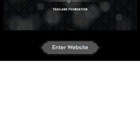
system?
Select your language
ខ្មែរ
English
ภาษาไทย
Russian
Korean
Japanese
German
French
Vietnamese
Chinese
ພາສາລາວ
မြန်မာဘာသာ
វគ្គសិក្សាអនឡាញ
វីដេអូបង្រៀន
FAQ