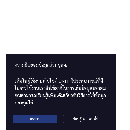
អំពីស្ថាប័ន
អំពីពួកយើង
ចូលទៅកាន់គេហទំព័ររបស់យើង។
ความยินยอมข้อมูลส่วนบุคคล
ទាក់
เพื่อให้ผู้ใช้งานเว็บไซต์
UNIT
มีประสบการณ์ที่ดี
ទាក់ទង​មក​ពួក​យើង
ในการใช้งานเราจึงใช้คุกกี้ในการเก็บข้อมูลของคุณ
ពិនិត្យវិញ្ញាបនបត្រ
คุณสามารถเรียนรู้เพิ่มเติมเกี่ยวกับวิธีการใช้ข้อมูล
ของคุณได้
ยอมรับ
เรียนรู้เพิ่มเติมที่นี่
2022 UNIT. All Rights Reserved.