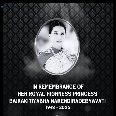
Toggle navi
មូលនិធិថៃ
>
FAQ
FAQ
How to access the Thai Foundation
Educational Institution website system?
Forgot your password to use the Thai
Foundation Educational Institution website