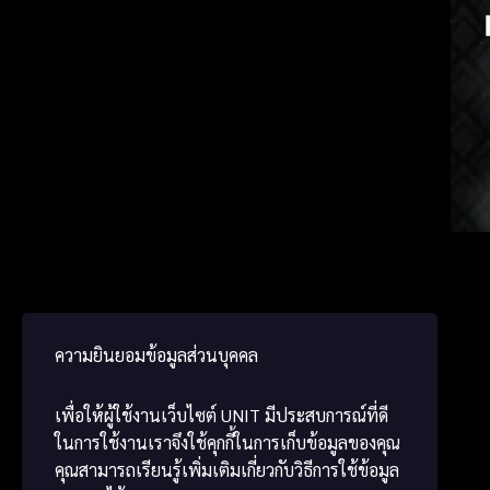
Englis
Germ
ພາສາ
ONLINE 
All C
FAQ
ความยินยอมข้อมูลส่วนบุคคล
เพื่อให้ผู้ใช้งานเว็บไซต์
UNIT
มีประสบการณ์ที่ดี
2022 UNIT. All Rights Reserved.
ในการใช้งานเราจึงใช้คุกกี้ในการเก็บข้อมูลของคุณ
คุณสามารถเรียนรู้เพิ่มเติมเกี่ยวกับวิธีการใช้ข้อมูล