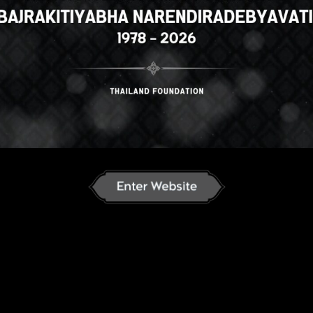
se
English
ภาษาไทย
Russian
K
nese
German
French
Vietnamese
ລາວ
ខ្មែរ
မြန်မာဘာသာ