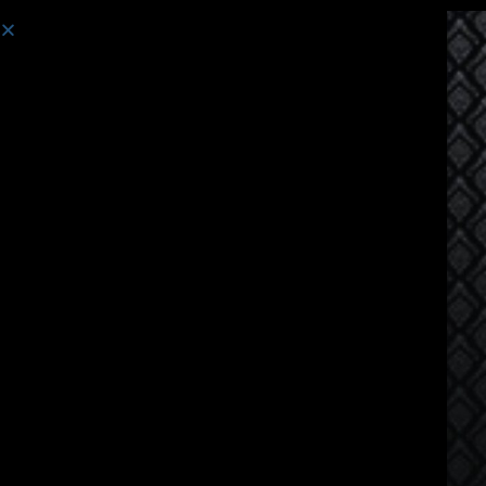
Курс:
Курсы тайского языка для говорящих по-немецки