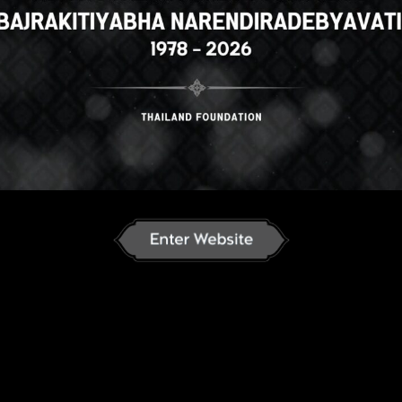
n
English
ภาษาไทย
Korean
J
an
French
Vietnamese
Chinese
ລາວ
ខ្មែរ
မြန်မာဘာသာ