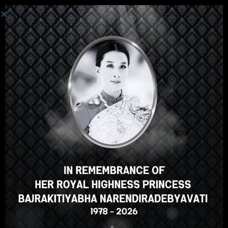
Đăng Nhập
Hey there, great course, right?
Do you like this course?
ENROLL COURSE
Select your language
Vietnamese
English
ภาษาไทย