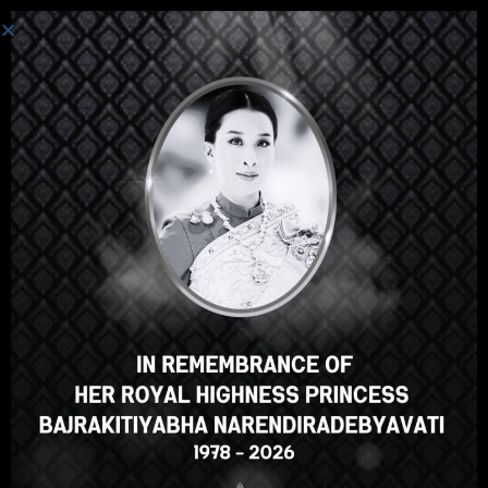
ចូល
Hey there, great course, right?
Do you like this course?
ENROLL COURSE
Select your language
ខ្មែរ
English
ภาษาไทย