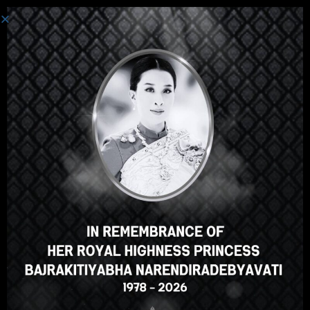
เข้าสู่ระบบ
Hey there, great course, right?
Do you like this course?
ENROLL COURSE
Select your language
ภาษาไทย
English
Russian