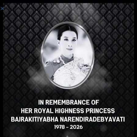
Toggle navi
ラオス語話者向け
ラオス語話者向けのタイ
語コース
インストラクター
マハーサーラカーム大学
0
0 reviews