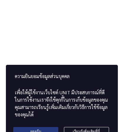
全てのコース
FAQ
タイ文化交流基金について
私たちについて
ウェブサイトへ
ความยินยอมข้อมูลส่วนบุคคล
お問い合わせ
เพื่อให้ผู้ใช้งานเว็บไซต์
UNIT
มีประสบการณ์ที่ดี
お問い合わせ
ในการใช้งานเราจึงใช้คุกกี้ในการเก็บข้อมูลของคุณ
証明書の確認
คุณสามารถเรียนรู้เพิ่มเติมเกี่ยวกับวิธีการใช้ข้อมูล
ของคุณได้
ยอมรับ
เรียนรู้เพิ่มเติมที่นี่