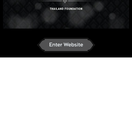
Add to wishlist
Share
ENROLL COURSE
Course details
Duration
Start Now
講義
23
Description
Curriculum
Reviews