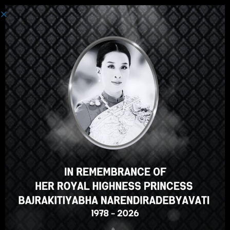
Iniciar Sesión
Hola, un gran curso, ¿verdad?
¿Te gusta este curso?
INSCRIBIRSE EN EL CURSO
Select your language
Spanish
English
ภาษาไทย
Russian
Korean
Japanese