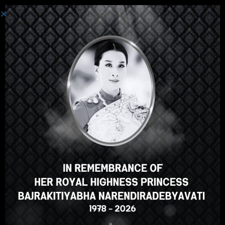
Connexion
Salut, super cours, n'est-ce pas
? Vous aimez ce cours ?
S'INSCRIRE À UN COURS
Select your language
French
English
ภาษาไทย