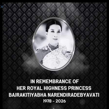
ເຂົ້າສູ່ລະບົບ
Hey there, great course, right?
Do you like this course?
ENROLL COURSE
Select your language
ພາສາລາວ
English
ภาษาไทย