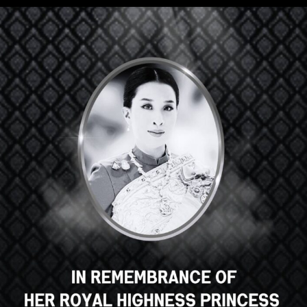
Hey there, great course, right?
Do you like this course?
ENROLL COURSE
Select your language