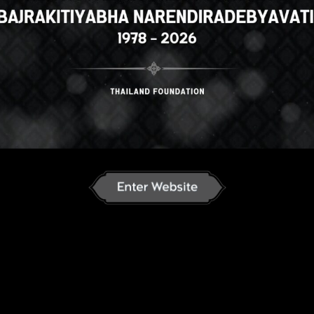
amese
English
ภาษาไทย
Russian
an
Japanese
German
French
C
ລາວ
ខ្មែរ
မြန်မာဘာသာ