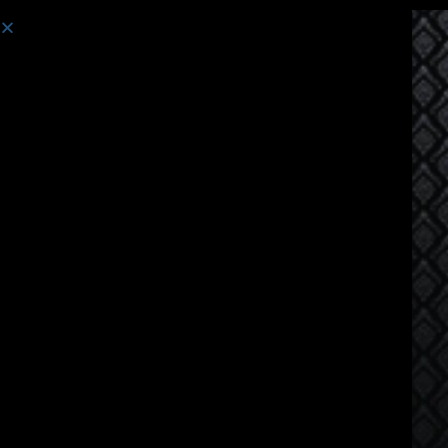
Курс:
Курсы тайского языка для говорящих по-немецки