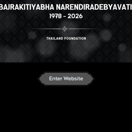
n
English
ภาษาไทย
Korean
J
an
French
Vietnamese
Chinese
ລາວ
ខ្មែរ
မြန်မာဘာသာ