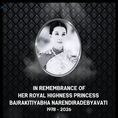
Đăng Nhập
Hey there, great course, right?
Do you like this course?
ENROLL COURSE
Select your language
Vietnamese
English
ภาษาไทย