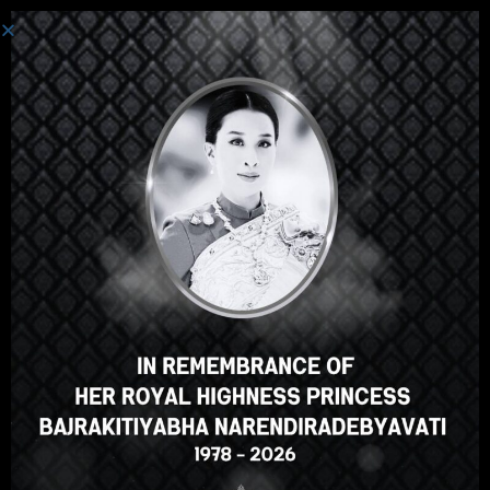
เข้าสู่ระบบ
Hey there, great course, right?
Do you like this course?
ENROLL COURSE
Select your language
ภาษาไทย
English
Russian