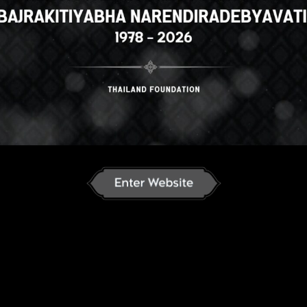
amese
English
ภาษาไทย
Russian
an
Japanese
German
French
C
ລາວ
ខ្មែរ
မြန်မာဘာသာ