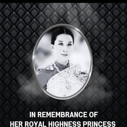
Hey there, great course, right?
Do you like this course?
ENROLL COURSE
Select your language