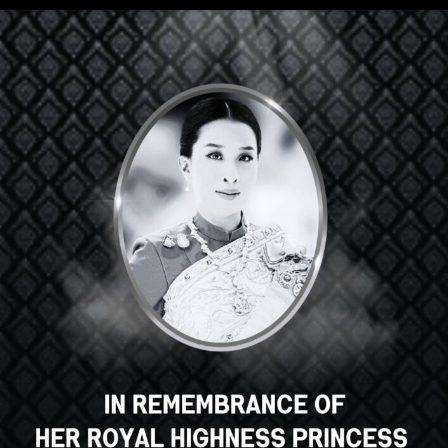
Hey there, great course, right?
Do you like this course?
ENROLL COURSE
Select your language