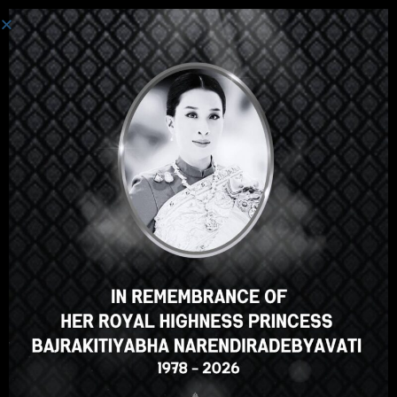
เข้าสู่ระบบ
Hey there, great course, right?
Do you like this course?
ENROLL COURSE
Select your language
ภาษาไทย
English
Russian