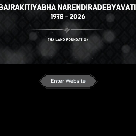
n
English
ภาษาไทย
Korean
J
an
French
Vietnamese
Chinese
ລາວ
ខ្មែរ
မြန်မာဘာသာ