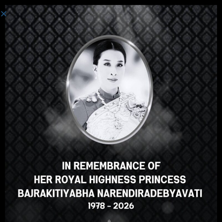
Connexion
Salut, super cours, n'est-ce pas
? Vous aimez ce cours ?
S'INSCRIRE À UN COURS
Select your language
French
English
ภาษาไทย