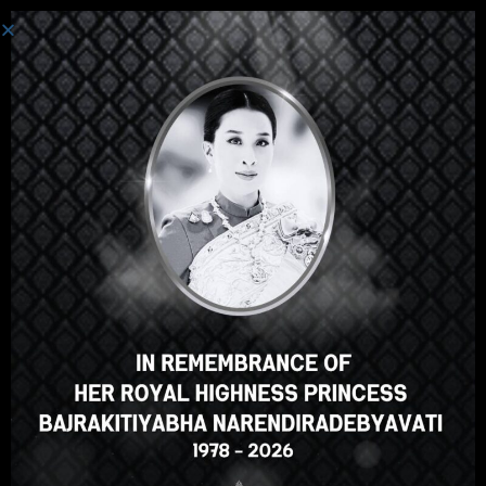
Авторизация
Привет, отличный курс,
правда? Вам нравится этот
курс?
ЗАЧИСЛЕНИЕ НА КУРС
Select your language
Russian
English
ภาษาไทย