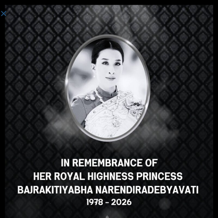
Einloggen
Hallo, toller Kurs, oder? Gefällt
Ihnen dieser Kurs?
FÜR DEN KURS ANMELDEN
Select your language
German
English
ภาษาไทย