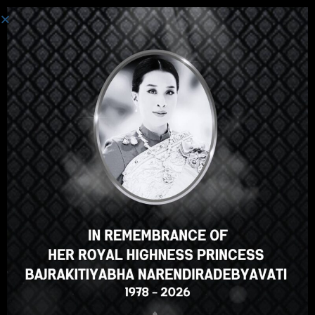
စနစ်ကို ဝင်ပါသည်။
ဟေ့အဲဒီမှာ၊အလွန်ကြီးစွာသော
သင်တန်း၊မှန်သော? သင်ကဲ့သို့ဤ
အသင်တန်းအမှတ်စဥ်?
ENROLL COURSE
Select your language
မြန်မာဘာသာ
English
ภาษาไทย