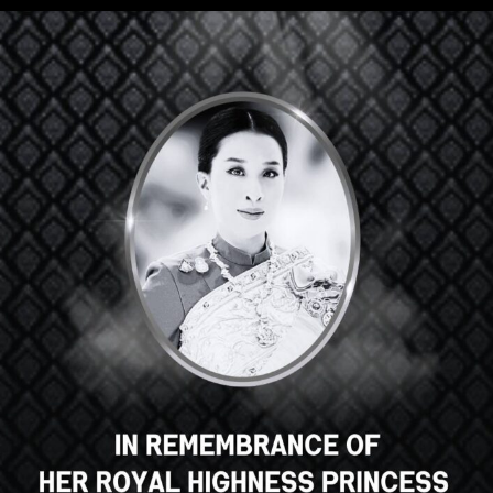
Hey there, great course, right?
Do you like this course?
ENROLL COURSE
Select your language