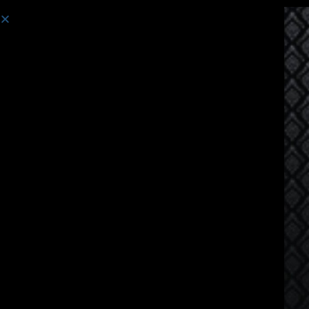
Course:
Thai Language Course for Russian Speakers