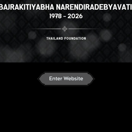
h
ภาษาไทย
Russian
Korean
J
an
French
Vietnamese
Chinese
ລາວ
ខ្មែរ
မြန်မာဘာသာ