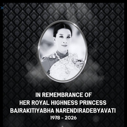
စနစ်ကို ဝင်ပါသည်။
ဟေ့အဲဒီမှာ၊အလွန်ကြီးစွာသော
သင်တန်း၊မှန်သော? သင်ကဲ့သို့ဤ
အသင်တန်းအမှတ်စဥ်?
ENROLL COURSE
Select your language
မြန်မာဘာသာ
English
ภาษาไทย