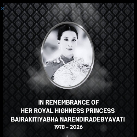
စနစ်ကို ဝင်ပါသည်။
ဟေ့အဲဒီမှာ၊အလွန်ကြီးစွာသော
သင်တန်း၊မှန်သော? သင်ကဲ့သို့ဤ
အသင်တန်းအမှတ်စဥ်?
ENROLL COURSE
Select your language
မြန်မာဘာသာ
English
ภาษาไทย