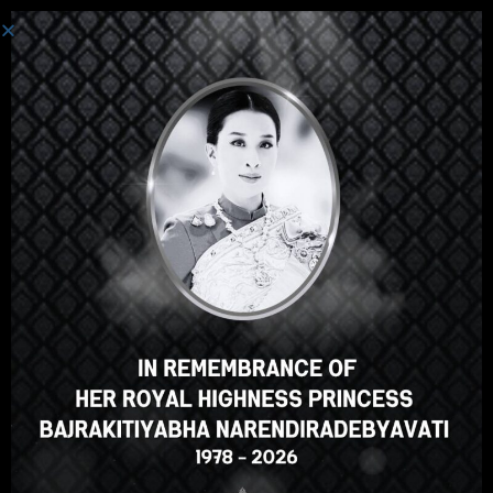
စနစ်ကို ဝင်ပါသည်။
ဟေ့အဲဒီမှာ၊အလွန်ကြီးစွာသော
သင်တန်း၊မှန်သော? သင်ကဲ့သို့ဤ
အသင်တန်းအမှတ်စဥ်?
ENROLL COURSE
Select your language
မြန်မာဘာသာ
English
ภาษาไทย