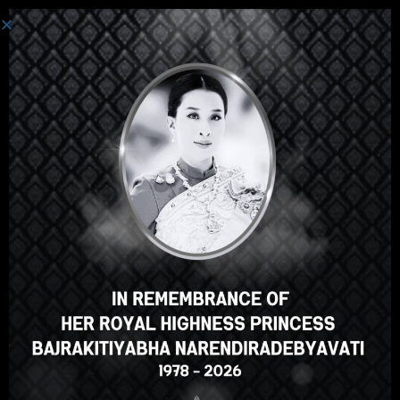
Einloggen
Hallo, toller Kurs, oder? Gefällt
Ihnen dieser Kurs?
FÜR DEN KURS ANMELDEN
Select your language
German
English
ภาษาไทย