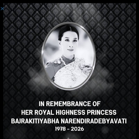
ເຂົ້າສູ່ລະບົບ
Hey there, great course, right?
Do you like this course?
ENROLL COURSE
Select your language
ພາສາລາວ
English
ภาษาไทย