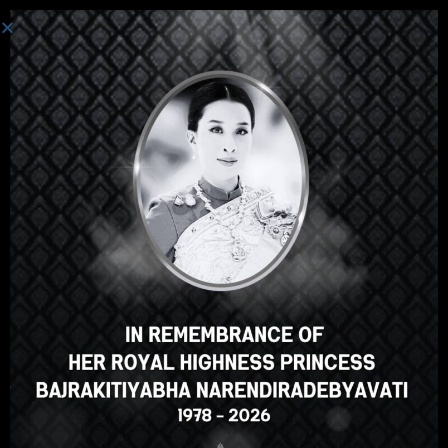
ເຂົ້າສູ່ລະບົບ
Hey there, great course, right?
Do you like this course?
ENROLL COURSE
Select your language
ພາສາລາວ
English
ภาษาไทย