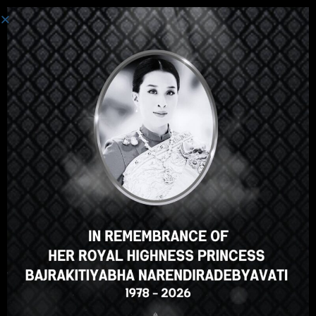
Login
Hey there, great course, right?
Do you like this course?
ENROLL COURSE
Select your language
English
ภาษาไทย
Russian