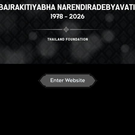
n
English
ภาษาไทย
Russian
J
an
French
Vietnamese
Chinese
ລາວ
ខ្មែរ
မြန်မာဘာသာ