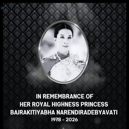
We are Under Maintenance.
Will be Back Soon!
Select your language
Japanese
English
ภาษาไทย