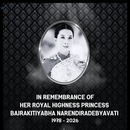
We are Under Maintenance.
Will be Back Soon!
Select your language
German
English
ภาษาไทย