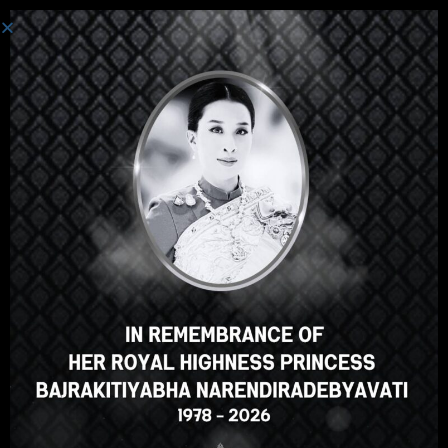
ログイン
Hey there, great course, right?
Do you like this course?
ENROLL COURSE
Select your language
Japanese
English
ภาษาไทย