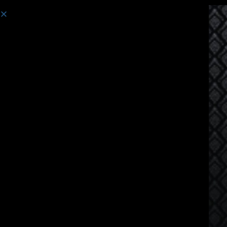
Cours:
Cours de langue thaïlandaise pour russophones