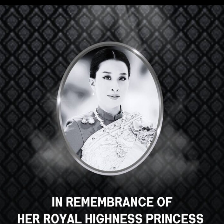
Salut, super cours, n'est-ce pas ?
Vous aimez ce cours ?
S'INSCRIRE À UN COURS
Select your language