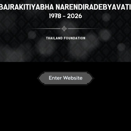
h
English
ภาษาไทย
Russian
Ko
nese
German
Vietnamese
Chinese
ລາວ
ខ្មែរ
မြန်မာဘာသာ