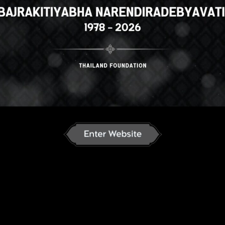
ese
English
ภาษาไทย
Russian
an
French
Vietnamese
Chinese
ລາວ
ខ្មែរ
မြန်မာဘာသာ