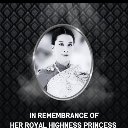
Hey there, great course, right?
Do you like this course?
ENROLL COURSE
Select your language