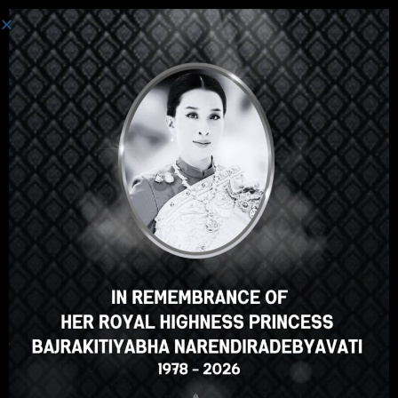
Iniciar Sesión
Hola, un gran curso, ¿verdad?
¿Te gusta este curso?
INSCRIBIRSE EN EL CURSO
Select your language
Spanish
English
ภาษาไทย
Russian
Korean
Japanese