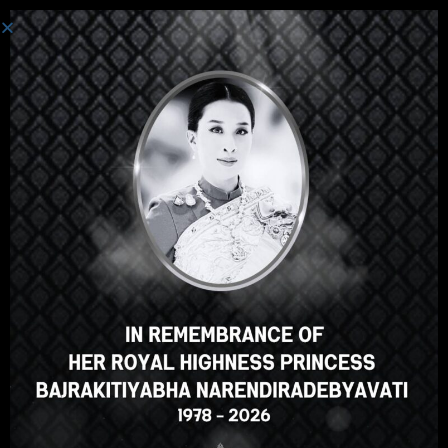
ログイン
Hey there, great course, right?
Do you like this course?
ENROLL COURSE
Select your language
Japanese
English
ภาษาไทย