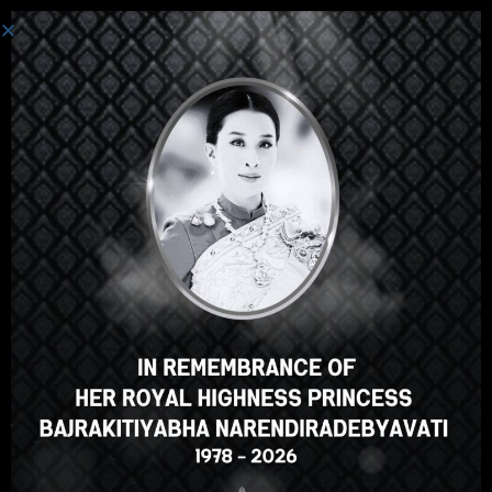
Iniciar Sesión
Hola, un gran curso, ¿verdad?
¿Te gusta este curso?
INSCRIBIRSE EN EL CURSO
Select your language
Spanish
English
ภาษาไทย
Russian
Korean
Japanese