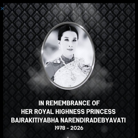
Iniciar Sesión
Hola, un gran curso, ¿verdad?
¿Te gusta este curso?
INSCRIBIRSE EN EL CURSO
Select your language
Spanish
English
ภาษาไทย
Russian
Korean
Japanese