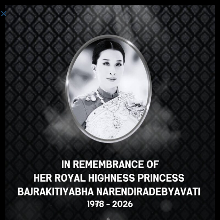
Toggle navi
Para hablantes de alemán
Curso de idioma tailandés
para hablantes de alemán
Profesor
Chulalongkorn University
0
0 valoraciones