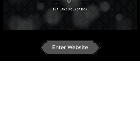
Agregar a la lista de deseos
Compartir
INSCRIBIRSE EN EL CURSO
Detalles del curso
Duración
Start Now
Clases
68
Cuestionarios
11
Descripción
Currículum
Reseñas.