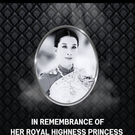
Hola, un gran curso, ¿verdad? ¿Te
gusta este curso?
INSCRIBIRSE EN EL CURSO
Select your language