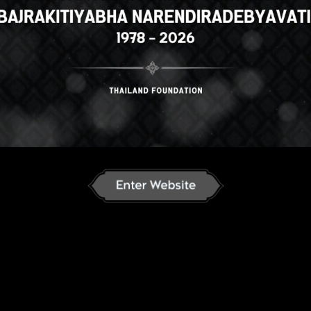
h
English
ภาษาไทย
Russian
K
nese
German
French
Vietnamese
se
ພາສາລາວ
ខ្មែរ
မြန်မာဘာသာ