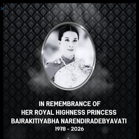
Einloggen
Hallo, toller Kurs, oder? Gefällt
Ihnen dieser Kurs?
FÜR DEN KURS ANMELDEN
Select your language
German
English
ภาษาไทย