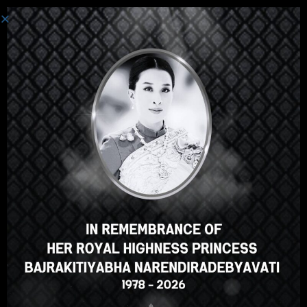
Einloggen
Hallo, toller Kurs, oder? Gefällt
Ihnen dieser Kurs?
FÜR DEN KURS ANMELDEN
Select your language
German
English
ภาษาไทย