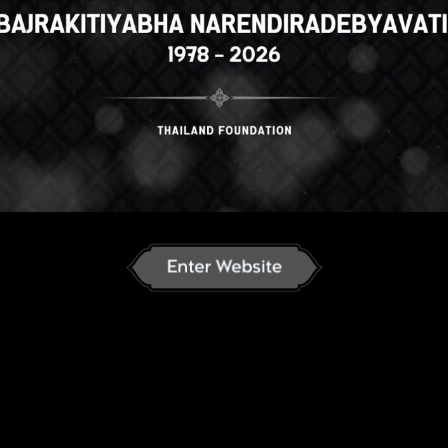
se
English
ภาษาไทย
Russian
K
nese
German
French
Vietnamese
ລາວ
ខ្មែរ
မြန်မာဘာသာ