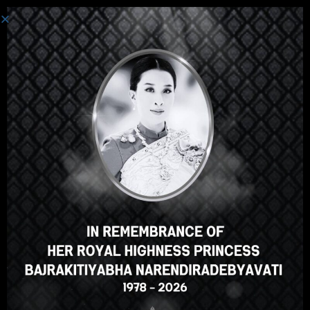
Đăng Nhập
Hey there, great course, right?
Do you like this course?
ENROLL COURSE
Select your language
Vietnamese
English
ภาษาไทย