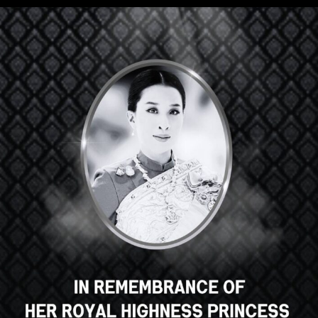
Hey there, great course, right?
Do you like this course?
ENROLL COURSE
Select your language