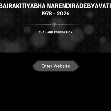
amese
English
ภาษาไทย
Russian
an
Japanese
German
French
C
ລາວ
ខ្មែរ
မြန်မာဘာသာ